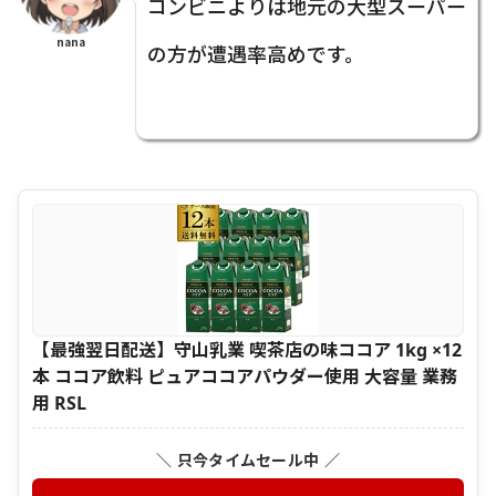
コンビニよりは地元の大型スーパー
nana
の方が遭遇率高めです。
【最強翌日配送】守山乳業 喫茶店の味ココア 1kg ×12
本 ココア飲料 ピュアココアパウダー使用 大容量 業務
用 RSL
＼ 只今タイムセール中 ／