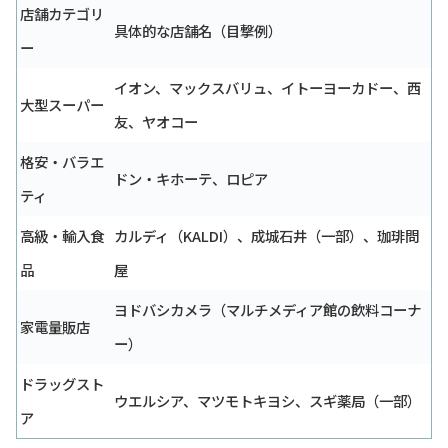
店舗カテゴリ
具体的な店舗名（目撃例）
ー
イオン、マックスバリュ、イトーヨーカドー、西
大型スーパー
友、ヤオコー
格安・バラエ
ドン・キホーテ、ロピア
ティ
高級・輸入食
カルディ（KALDI）、成城石井（一部）、珈琲問
品
屋
ヨドバシカメラ（マルチメディア館の飲料コーナ
家電量販店
ー）
ドラッグスト
ウエルシア、マツモトキヨシ、スギ薬局（一部）
ア