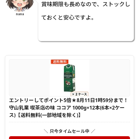
賞味期限も長めなので、ストックし
nana
ておくと安心ですよ。
エントリーしてポイント5倍★8月11日1時59分まで！
守山乳業 喫茶店の味 ココア 1000g×12本(6本×2ケー
ス)【送料無料(一部地域を除く)】
＼ 只今タイムセール中 ／