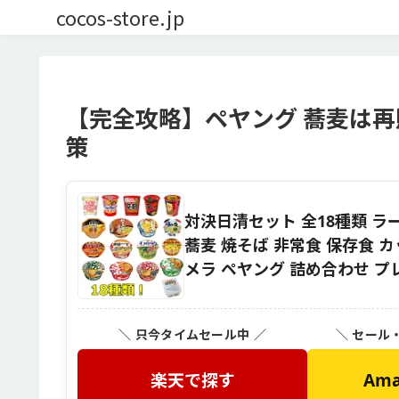
cocos-store.jp
【完全攻略】ペヤング 蕎麦は
策
対決日清セット 全18種類 ラ
蕎麦 焼そば 非常食 保存食 
メラ ペヤング 詰め合わせ プ
＼ 只今タイムセール中 ／
＼ セール
楽天で探す
Am