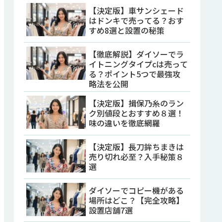
【決定版】車サンシェード
はドンキで売ってる？おす
すめ8選と設置の秘策
【徹底解説】ダイソーでラ
イトニングタイプcは売って
る？ポイント5つで最強攻
略法を公開
【決定版】揖保乃糸のラン
ク別値段とおすすめ８選！
味の違いを徹底網羅
【決定版】長刀鉾ちまきは
売り切れ必至？入手秘策８
選
ダイソーでコピー機がある
場所はどこ？【完全攻略】
設置店舗7選