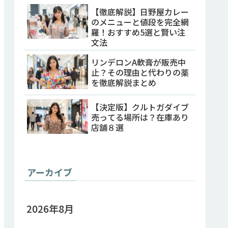
【徹底解説】日野屋カレー
のメニューと値段を完全網
羅！おすすめ5選と賢い注
文法
リンデロンA軟膏が販売中
止？その理由と代わりの薬
を徹底解説まとめ
【決定版】クルトガダイブ
売ってる場所は？在庫あり
店舗８選
アーカイブ
2026年8月