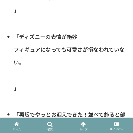
」
「ディズニーの表情が絶妙。
フィギュアになっても可愛さが損なわれていな
い。
」
「再販でやっとお迎えできた！並べて飾ると部
屋が一気に明るくなる。
ホーム
検索
トップ
サイドバー