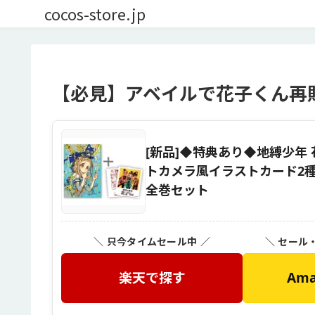
cocos-store.jp
【必見】アベイルで花子くん再
[新品]◆特典あり◆地縛少年 花子
トカメラ風イラストカード2種
全巻セット
＼ 只今タイムセール中 ／
＼ セール
楽天で探す
Am