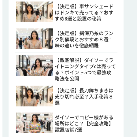
【決定版】車サンシェード
はドンキで売ってる？おす
すめ8選と設置の秘策
【決定版】揖保乃糸のラン
ク別値段とおすすめ８選！
味の違いを徹底網羅
【徹底解説】ダイソーでラ
イトニングタイプcは売って
る？ポイント5つで最強攻
略法を公開
【決定版】長刀鉾ちまきは
売り切れ必至？入手秘策８
選
ダイソーでコピー機がある
場所はどこ？【完全攻略】
設置店舗7選