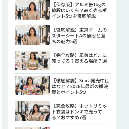
【保存版】アルミ缶1kgの
値段はいくら？高く売るポ
イント5つを徹底解説
【徹底解説】東京ドームの
スターシートAの値段と座
席の魅力5選
【完全攻略】風鈴はどこに
売ってる？買える場所７選
【徹底解説】Suica発売中止
はなぜ？2026年最新の解決
策とポイント5つ
【完全攻略】ホットリミッ
ト衣装はドンキで売って
る？おすすめ7選