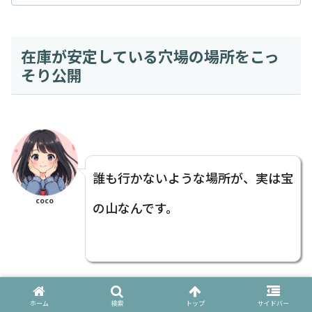
在庫が安定している穴場の場所をこっ
そり公開
誰も行かないような場所が、実は宝
coco
の山なんです。
ホーム
検索
トップ
サイドバー
「どこに行っても売り切れ！」と絶望しているあな