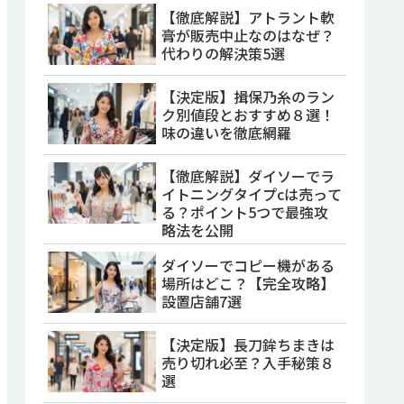
【徹底解説】アトラント軟
膏が販売中止なのはなぜ？
代わりの解決策5選
【決定版】揖保乃糸のラン
ク別値段とおすすめ８選！
味の違いを徹底網羅
【徹底解説】ダイソーでラ
イトニングタイプcは売って
る？ポイント5つで最強攻
略法を公開
ダイソーでコピー機がある
場所はどこ？【完全攻略】
設置店舗7選
【決定版】長刀鉾ちまきは
売り切れ必至？入手秘策８
選