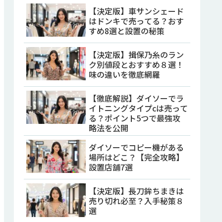
【決定版】車サンシェード
はドンキで売ってる？おす
すめ8選と設置の秘策
【決定版】揖保乃糸のラン
ク別値段とおすすめ８選！
味の違いを徹底網羅
【徹底解説】ダイソーでラ
イトニングタイプcは売って
る？ポイント5つで最強攻
略法を公開
ダイソーでコピー機がある
場所はどこ？【完全攻略】
設置店舗7選
【決定版】長刀鉾ちまきは
売り切れ必至？入手秘策８
選