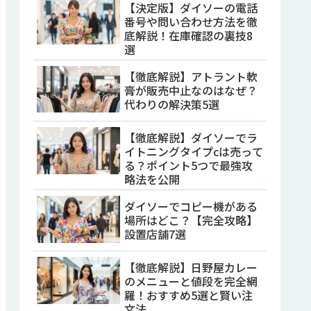
【決定版】ダイソーの電話
番号や問い合わせ方法を徹
底解説！在庫確認の裏技8
選
【徹底解説】アトラント軟
膏が販売中止なのはなぜ？
代わりの解決策5選
【徹底解説】ダイソーでラ
イトニングタイプcは売って
る？ポイント5つで最強攻
略法を公開
ダイソーでコピー機がある
場所はどこ？【完全攻略】
設置店舗7選
【徹底解説】日野屋カレー
のメニューと値段を完全網
羅！おすすめ5選と賢い注
文法