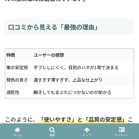
口コミから見える「最強の理由」
特徴
ユーザーの感想
筆の安定感
手ブレしにくく、目尻のハネが1発で決まる
発色の良さ
濃すぎず薄すぎず、上品な仕上がり
速乾性
瞬きしてもまぶたにつかないのが助かる
このように、
「使いやすさ」と「品質の安定感」
こ
そが、コフレドールが長年愛されてきた秘策だった
ホーム
検索
トップ
サイドバー