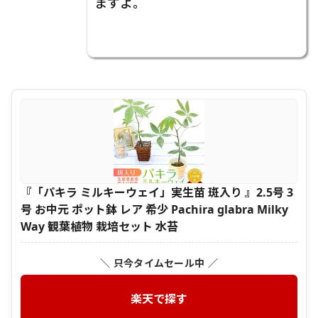
ますよ。
『「パキラ ミルキーウェイ」実生苗 斑入り 』2.5号 3
号 お中元 ポット鉢 レア 希少 Pachira glabra Milky
Way 観葉植物 栽培セット 水苔
＼ 只今タイムセール中 ／
楽天で探す