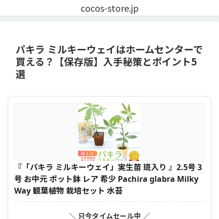
cocos-store.jp
パキラ ミルキーウェイはホームセンターで
買える？【保存版】入手秘策とポイント5
選
『「パキラ ミルキーウェイ」実生苗 斑入り 』2.5号 3
号 お中元 ポット鉢 レア 希少 Pachira glabra Milky
Way 観葉植物 栽培セット 水苔
＼ 只今タイムセール中 ／