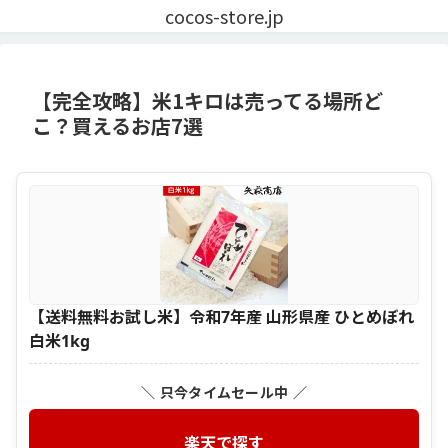
cocos-store.jp
【完全攻略】米1キロは売ってる場所ど
こ？買えるお店7選
【送料無料お試し米】令和7年産 山形県産 ひとめぼれ
白米1kg
＼ 只今タイムセール中 ／
楽天で探す