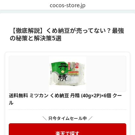
cocos-store.jp
【徹底解説】くめ納豆が売ってない？最強
の秘策と解決策5選
送料無料 ミツカン くめ納豆 丹精 (40g×2P)×6個 クー
ル
＼ 只今タイムセール中 ／
楽天で探す