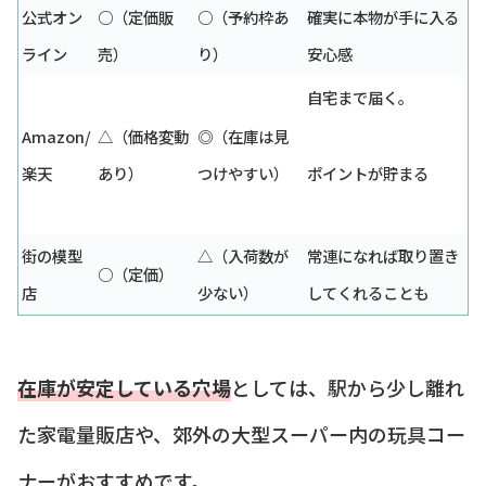
公式オン
○（定価販
○（予約枠あ
確実に本物が手に入る
ライン
売）
り）
安心感
自宅まで届く。
Amazon/
△（価格変動
◎（在庫は見
楽天
あり）
つけやすい）
ポイントが貯まる
街の模型
△（入荷数が
常連になれば取り置き
○（定価）
店
少ない）
してくれることも
在庫が安定している穴場
としては、駅から少し離れ
た家電量販店や、郊外の大型スーパー内の玩具コー
ナーがおすすめです。