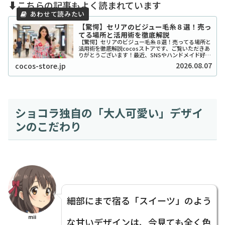
⬇️こちらの記事もよく読まれています
【驚愕】セリアのビジュー毛糸８選！売っ
てる場所と活用術を徹底解説
【驚愕】セリアのビジュー毛糸８選！売ってる場所と
活用術を徹底解説cocosストアです、ご覧いただきあ
りがとうございます！最近、SNSやハンドメイド好き
の間で「宝石みたいで可愛い！」と話題沸騰中の、セ
2026.08.07
cocos-store.jp
リアのビジュー系毛糸をご存知ですか？キラキ...
ショコラ独自の「大人可愛い」デザイ
ンのこだわり
細部にまで宿る「スイーツ」のよう
mii
な甘いデザインは、今見ても全く色