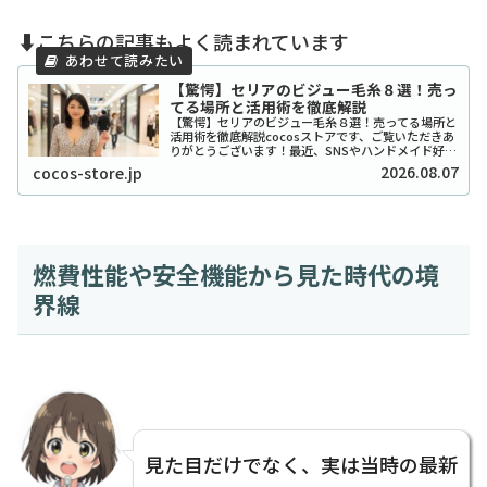
⬇️こちらの記事もよく読まれています
【驚愕】セリアのビジュー毛糸８選！売っ
てる場所と活用術を徹底解説
【驚愕】セリアのビジュー毛糸８選！売ってる場所と
活用術を徹底解説cocosストアです、ご覧いただきあ
りがとうございます！最近、SNSやハンドメイド好き
の間で「宝石みたいで可愛い！」と話題沸騰中の、セ
2026.08.07
cocos-store.jp
リアのビジュー系毛糸をご存知ですか？キラキ...
燃費性能や安全機能から見た時代の境
界線
見た目だけでなく、実は当時の最新