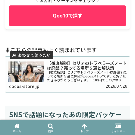
＼ メガ割・クーポンをチェック ／
Qoo10で探す
⬇️こちらの記事もよく読まれています
【徹底解説】セリアのトラベラーズノート
は廃盤？売ってる場所５選と解決策
【徹底解説】セリアのトラベラーズノートは廃盤？売
ってる場所５選と解決策cocosストアです、ご覧いた
だきありがとうございます。「100円でこのクオリテ
ィ！？」とSNSで爆発的な人気を博したセリアのトラ
2026.07.26
cocos-store.jp
ベラーズノート風リフィルやカバーですが、...
SNSで話題になったあの限定パッケー
ジのその後
ホーム
検索
トップ
サイドバー