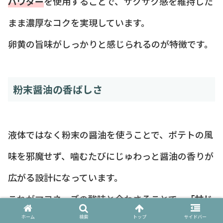
パウダー
を使用することで、サクサク感を維持した
まま濃厚なコクを実現しています。
卵黄の旨味がしっかりと感じられるのが特徴です。
粉末醤油の香ばしさ
液体ではなく粉末の醤油を使うことで、ポテトの風
味を邪魔せず、噛むたびにじゅわっと醤油の香りが
広がる設計になっています。
これがマヨネーズの酸味と合わさることで、
「甘じ
ょっぱい」の最高峰
を作り出しているんです。
ホーム
検索
トップ
サイドバー